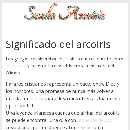
Saltar
al
contenido
Senda-
arcoiris
Significado del arcoiris
Flor
Los griegos consideraban el arcoiris como un puente entre
I.
los dioses
y la tierra. La diosa Iris era la mensajera del
Santos
Olimpo.
R.
blogs
Para los cristianos representa un pacto entre Dios y
los hombres, una promesa de nunca más volver a
mandar un
diluvio
para destruir la Tierra. Una nueva
oportunidad.
Una leyenda irlandesa cuenta que al final del arcoiris
se puede encontrar una olla con
monedas de oro
,
custodiadas por un duende al que se le llama